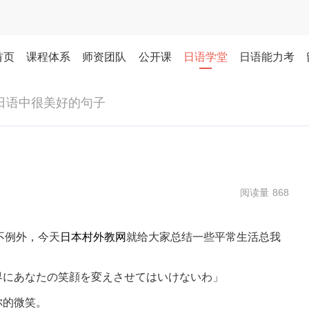
首页
课程体系
师资团队
公开课
日语学堂
日语能力考
日语中很美好的句子
阅读量 868
不例外，今天
日本村外教网
就给大家总结一些平常生活总我
にあなたの笑顔を変えさせてはいけないわ」
你的微笑。