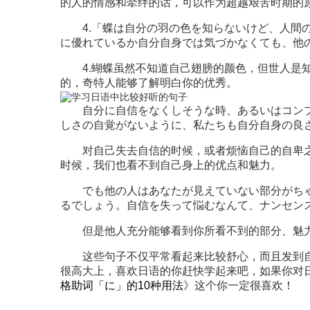
的人的情感和牵绊的话，可以作为超越艰苦时期的
4.「蝶は自分の羽の色を知らないけど、人間の
に優れているか自分自身では気づかなくても、他
4.蝴蝶虽然不知道自己翅膀的颜色，但世人是知
的，奇特人能够了解明白你的优秀。
自分に自信をなくしそうな時、あるいはコンプ
しさの自覚がないように、私たちも自分自身の良
对自己失去自信的时候，或者烦恼自己的自卑之
时候，我们也看不到自己身上的优点和魅力。
でも他の人はあなたが見えていない部分がちゃ
るでしょう。自信を失って悩むなんて、ナンセン
但是他人充分能够看到你所看不到的部分、魅力
这些句子不仅平常看起来比较舒心，而且发到自
很高大上，喜欢日语的你赶快学起来吧，如果你对
格助词「に」的10种用法
》这个你一定很喜欢！