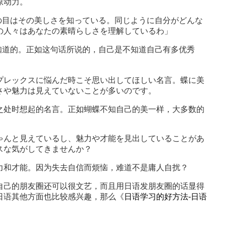
原动力。
目はその美しさを知っている。同じように自分がどんな
の人々はあなたの素晴らしさを理解しているわ」
道的。正如这句话所说的，自己是不知道自己有多优秀
レックスに悩んだ時こそ思い出してほしい名言。蝶に美
さや魅力は見えていないことが多いのです。
处时想起的名言。正如蝴蝶不知自己的美一样，大多数的
んと見えているし、魅力や才能を見出していることがあ
スな気がしてきませんか？
和才能。因为失去自信而烦恼，难道不是庸人自扰？
己的朋友圈还可以很文艺，而且用日语发朋友圈的话显得
日语其他方面也比较感兴趣，那么《
日语学习的好方法-日语