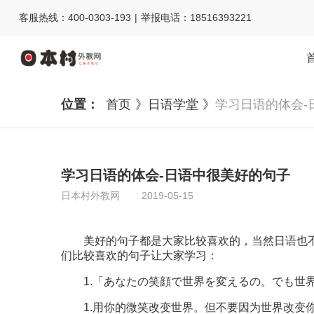
客服热线：400-0303-193 | 举报电话：18516393221
位置：
首页 》
日语学堂 》
学习日语的体会-
学习日语的体会-日语中很美好的句子
日本村外教网
2019-05-15
美好的句子都是大家比较喜欢的，当然日语也
们比较喜欢的句子让大家学习：
1.「あなたの笑顔で世界を変えるの。でも世界
1.用你的微笑改变世界。但不要因为世界改变