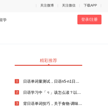
|
关注微博
|
关注微信
|
下载APP
|
登录/注册
留学
精彩推荐
1
日语单词量测试，日语n5-n1日语单词打卡
2
日语学习中「々」该怎么读？以及日语输入方法
3
背日语单词技巧，关于食物-调味料的日语说法