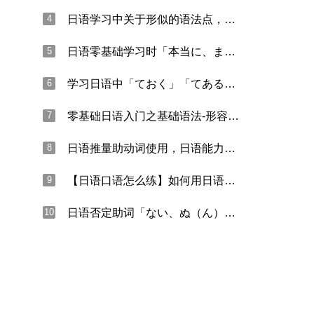
4
日语学习中关于形似的语法点，你知道多少？
5
日语零基础学习时「本当に、まことに、実に」的用法
6
学习日语中「ておく」「てある」与「ている」的区别
7
零基础日语入门之基础语法-形容词谓语句
8
日语推量助动词使用，日语能力考中「まい」的总结
9
【日语口语怎么练】如何用日语口语表达“忘记”？
10
日语否定助词「ない、ぬ（ん）」的用法总结