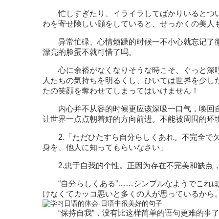
忙しすぎたり、イライラしてばかりいるとつい
わを寄せ険しい顔をしていると、せっかくの美人
异常忙碌、心情烦躁的时候一不小心就忘记了微
漂亮的脸蛋不就可惜了吗。
心に余裕がなくなりそうな時こそ、ぐっと深呼
人たちの気持ちを明るくし、ひいては世界を少し
たの笑顔を奪わせてしまってはいけません！
内心并不从容的时候更应该深吸一口气，唤回自
让世界一点点朝着好的方向前进。不能被周围的环
2.「ただひたすら自分らしくあれ。不完全で欠
身を、他人に知ってもらいなさい」
2.忠于自我的个性。正因为存在不完美和缺点，
“自分らしくある”……シンプルなようでこれほ
けなくてカッコ悪いと多くの人が思っているから
“保持自我”，没有比这样简单的语句更难的事了