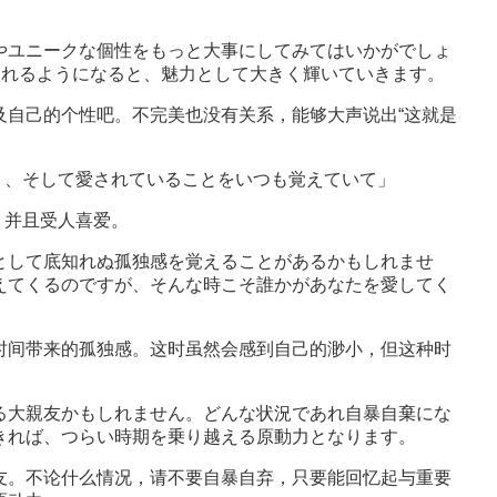
ユニークな個性をもっと大事にしてみてはいかがでしょ
きれるようになると、魅力として大きく輝いていきます。
自己的个性吧。不完美也没有关系，能够大声说出“这就是
、そして愛されていることをいつも覚えていて」
，并且受人喜爱。
して底知れぬ孤独感を覚えることがあるかもしれませ
えてくるのですが、そんな時こそ誰かがあなたを愛してく
间带来的孤独感。这时虽然会感到自己的渺小，但这种时
大親友かもしれません。どんな状況であれ自暴自棄にな
きれば、つらい時期を乗り越える原動力となります。
。不论什么情况，请不要自暴自弃，只要能回忆起与重要