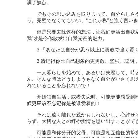
满了缺点。
でもその思い込みを取り去って、自分らしさや
う。完璧でなくてもいい、“これが私”と強く言い
但是只要去除这样的想法，让我们更活出自我及
我”才是令你散发出自我光芒的魅力。
3.「あなたは自分が思う以上に勇敢で強く賢く
3.请记得你比自己想象的更勇敢、坚强、聪明
一人暮らしを始めて、あるいは失恋して、時と
ん。そんな時はどうしようもなく自分が小さく思
れていることを忘れないで！
开始独自生活，或者失恋时、可能更能感受到时
候更应该不忘记你是被谁爱着的！
それは遠く離れた親かもしれないし、心許せる
らず、大切な人との絆や愛情を思い出すことがで
可能是和你分开的父母、可能是相互信任的挚友