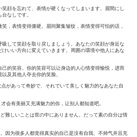
笑顔を忘れて、表情が硬くなってしまいます。眉間にし
も台なしです。
笑，表情变得僵硬。眉间聚集皱纹，表情变得可怕的话，
吸して笑顔を取り戻しましょう。あなたの笑顔が身近な
だけいい方向に変えていきます。周囲の環境や他人にあな
己的笑容。你的笑容可以让身边的人心情变得愉悦，进而
境以及其他人夺去你的笑脸。
点があって奇妙で、それでいて美しく魅力的なあなた自
才会有美丽又充满魅力的你，让别人都知道吧。
ど難しいことは世の中にありません。だって素の自分は情
。
。因为很多人都觉得真实的自己是没有自我、不帅气并且充