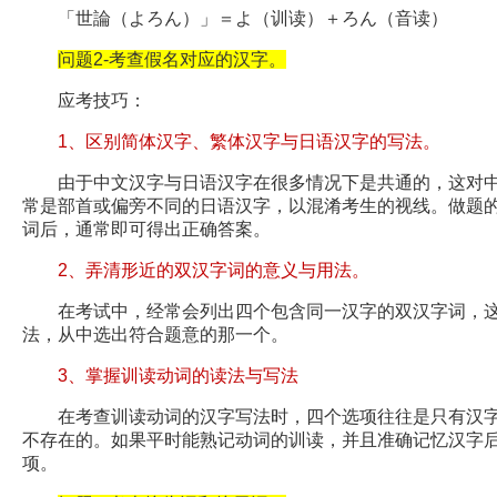
「世論（よろん）」＝よ（训读）＋ろん（音读）
问题2-考查假名对应的汉字。
应考技巧：
1、区别简体汉字、繁体汉字与日语汉字的写法。
由于中文汉字与日语汉字在很多情况下是共通的，这对中
常是部首或偏旁不同的日语汉字，以混淆考生的视线。做题
词后，通常即可得出正确答案。
2、弄清形近的双汉字词的意义与用法。
在考试中，经常会列出四个包含同一汉字的双汉字词，这
法，从中选出符合题意的那一个。
3、掌握训读动词的读法与写法
在考查训读动词的汉字写法时，四个选项往往是只有汉字
不存在的。如果平时能熟记动词的训读，并且准确记忆汉字
项。