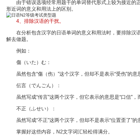
由于错误选项经常用题干的单词替代形式上较为接近的正
形近词的意义和用法上的区别。
4、排除汉语的干扰。
在分析包含汉字的日语单词的意义和用法时，要排除汉语
解去做题。
例如：
傷（いた）む：
虽然包含“傷（伤）”这个汉字，但却不是表示“受伤”的意思
伝言（でんごん）：
虽然写成“传言”这两个汉字，但它表示的意思是“口信”，而
不正（ふせい）：
虽然写成“不正”这两个汉字，但却不是表示“位置歪了”的意
掌握好这些内容，N2文字词汇轻松得满分。