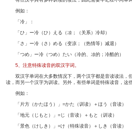
例如：
「冷」：
「ひ」ー冷（ひ）える（凉；（关系）冷却）
「さ」ー冷（さ）める（变凉；（热情等）减退）
「つめ」ー冷（つめ）たい（冷的、凉的；冷酷的）
5、注意特殊读音的双汉字词。
双汉字单词在大多数情况下，两个汉字都是音读读法，但
读，而另一个汉字为训读。另外，有些单词是特殊读音，这
例如：
「片方（かたほう）」=かた（训读）＋ほう（音读）
「地元（じもと）」=じ（音读）＋もと（训读）
「景色（けしき）」=け（特殊读音）＋しき（音读）