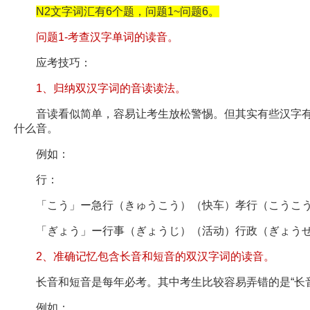
N2文字词汇有6个题，问题1~问题6。
问题1-考查汉字单词的读音。
应考技巧：
1、归纳双汉字词的音读读法。
音读看似简单，容易让考生放松警惕。但其实有些汉字有
什么音。
例如：
行：
「こう」ー急行（きゅうこう）（快车）孝行（こうこう
「ぎょう」ー行事（ぎょうじ）（活动）行政（ぎょうせ
2、准确记忆包含长音和短音的双汉字词的读音。
长音和短音是每年必考。其中考生比较容易弄错的是“长音+
例如：