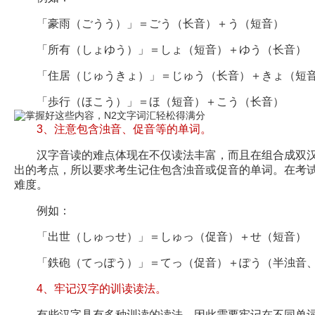
「豪雨（ごうう）」＝ごう（长音）＋う（短音）
「所有（しょゆう）」＝しょ（短音）＋ゆう（长音）
「住居（じゅうきょ）」＝じゅう（长音）＋きょ（短
「歩行（ほこう）」＝ほ（短音）＋こう（长音）
3、注意包含浊音、促音等的单词。
汉字音读的难点体现在不仅读法丰富，而且在组合成双汉
出的考点，所以要求考生记住包含浊音或促音的单词。在考
难度。
例如：
「出世（しゅっせ）」＝しゅっ（促音）＋せ（短音）
「鉄砲（てっぽう）」＝てっ（促音）＋ぽう（半浊音
4、牢记汉字的训读读法。
有些汉字具有多种训读的读法，因此需要牢记在不同单词