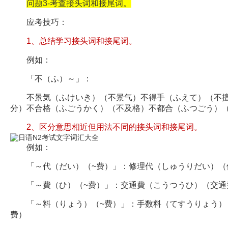
问题3-考查接头词和接尾词。
应考技巧：
1、总结学习接头词和接尾词。
例如：
「不（ふ）～」：
不景気（ふけいき）（不景气）不得手（ふえて）（不擅
分）不合格（ふごうかく）（不及格）不都合（ふつごう）
2、区分意思相近但用法不同的接头词和接尾词。
例如：
「～代（だい）（~费）」：修理代（しゅうりだい）（
「～費（ひ）（~费）」：交通費（こうつうひ）（交通
「～料（りょう）（~费）」：手数料（てすうりょう）
费）